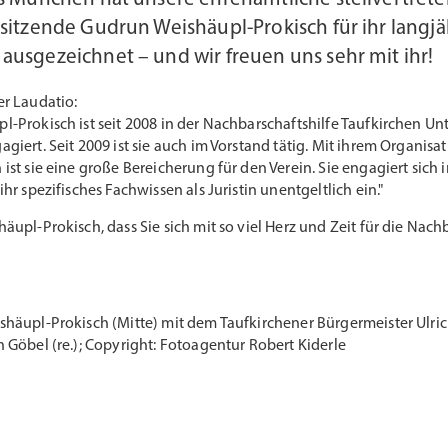
sitzende Gudrun Weishäupl-Prokisch für ihr langjä
usgezeichnet – und wir freuen uns sehr mit ihr!
er Laudatio:
-Prokisch ist seit 2008 in der Nachbarschaftshilfe Taufkirchen U
giert. Seit 2009 ist sie auch im Vorstand tätig. Mit ihrem Organisa
ist sie eine große Bereicherung für den Verein. Sie engagiert sich 
hr spezifisches Fachwissen als Juristin unentgeltlich ein."
äupl-Prokisch, dass Sie sich mit so viel Herz und Zeit für die Nach
häupl-Prokisch (Mitte) mit dem Taufkirchener Bürgermeister Ulrich
 Göbel (re.); Copyright: Fotoagentur Robert Kiderle