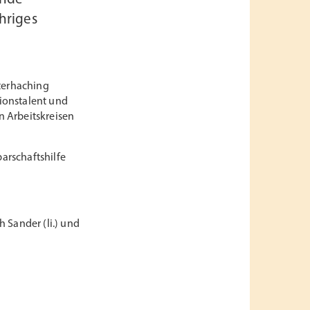
hriges
nterhaching
tionstalent und
in Arbeitskreisen
barschaftshilfe
 Sander (li.) und