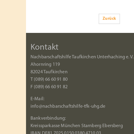
Zurück
Kontakt
Nachbarschaftshilfe Taufkirchen Unterhaching e. V.
Ahornring 119
82024 Taufkirchen
T (089) 66 60 91 80
F (089) 66 60 91 82
E-Mail:
info@nachbarschaftshilfe-tfk-uhg.de
Bankverbindung:
Kreissparkasse München Starnberg Ebersberg
IBAN DE81 7025 0150 0380 4710 03