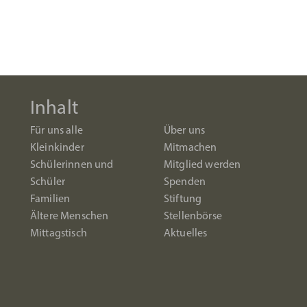
Inhalt
Für uns alle
Über uns
Kleinkinder
Mitmachen
Schülerinnen und
Mitglied werden
Schüler
Spenden
Familien
Stiftung
Ältere Menschen
Stellenbörse
Mittagstisch
Aktuelles