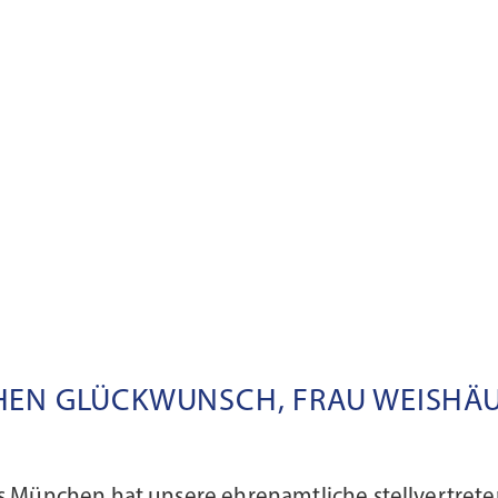
HEN GLÜCKWUNSCH, FRAU WEISHÄU
s München hat unsere ehrenamtliche stellvertret