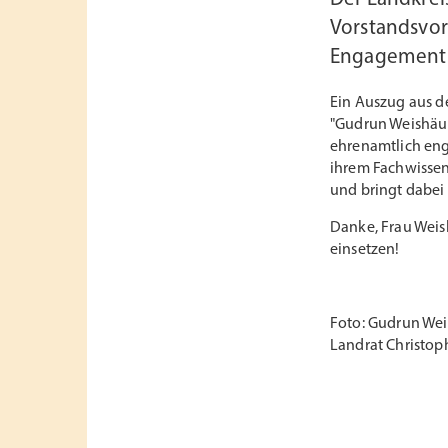
Vorstandsvor
Engagement a
Ein Auszug aus d
"Gudrun Weishäupl
ehrenamtlich enga
ihrem Fachwissen 
und bringt dabei i
Danke, Frau Weish
einsetzen!
Foto: Gudrun Weis
Landrat Christoph