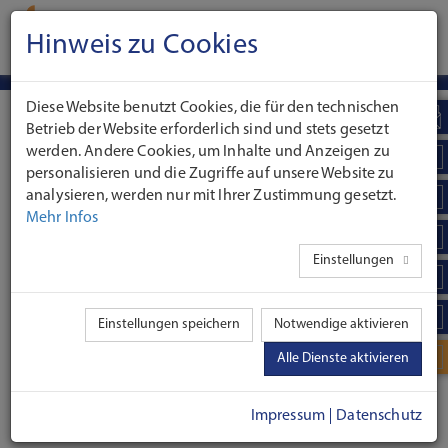
Hinweis zu Cookies
Jedes Treffen ein Treffer!
Diese Website benutzt Cookies, die für den technischen
FERIENZEIT IST
Betrieb der Website erforderlich sind und stets gesetzt
werden. Andere Cookies, um Inhalte und Anzeigen zu
ABENTEUERZEIT
personalisieren und die Zugriffe auf unsere Website zu
19.05.2023
analysieren, werden nur mit Ihrer Zustimmung gesetzt.
Mehr Infos
Dabei sein ist alles! In unserer abwechslungsreichen
Einstellungen
Ferienbetreuung erleben Kids von sechs bis zehn Jahren eine
tolle Zeit.
Einstellungen speichern
Notwendige aktivieren
Qualifizierte Betreuerinnen und Betreuer sind für die Kinder
da, u.a. bei kreativen Aktionen, Natur- und Erlebnisaktionen
Alle Dienste aktivieren
sowie Ausflügen. Die Ferienbetreuung findet auf jeden Fall
statt (ohne Mindestteilnehmerzahl).
Impressum
Datenschutz
Alle Infos